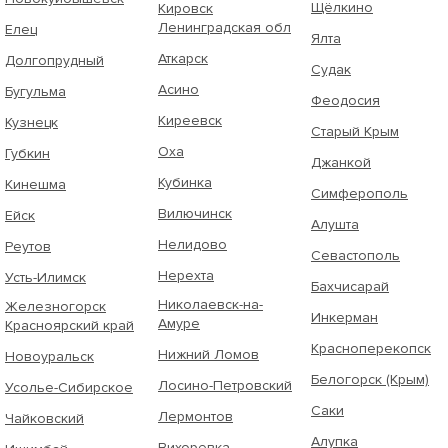
Щёлкино
Кировск
Ленинградская обл
Елец
Ялта
Аткарск
Долгопрудный
Судак
Асино
Бугульма
Феодосия
Киреевск
Кузнецк
Старый Крым
Оха
Губкин
Джанкой
Кубинка
Кинешма
Симферополь
Вилючинск
Ейск
Алушта
Нелидово
Реутов
Севастополь
Нерехта
Усть-Илимск
Бахчисарай
Николаевск-на-
Железногорск
Инкерман
Амуре
Красноярский край
Красноперекопск
Нижний Ломов
Новоуральск
Белогорск (Крым)
Лосино-Петровский
Усолье-Сибирское
Саки
Лермонтов
Чайковский
Алупка
Вихоревка