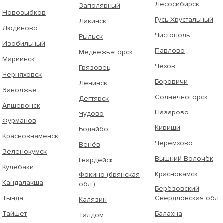
Лесосибирск
Заполярный
Новозыбков
Гусь-Хрустальный
Лакинск
Людиново
Чистополь
Рыльск
Изобильный
Павлово
Медвежьегорск
Мариинск
Чехов
Грязовец
Черняховск
Боровичи
Ленинск
Заволжье
Солнечногорск
Дегтярск
Апшеронск
Назарово
Чудово
Фурманов
Кириши
Бодайбо
Краснознаменск
Черемхово
Венёв
Зеленокумск
Вышний Волочёк
Гвардейск
Кулебаки
Краснокамск
Фокино (брянская
Кандалакша
обл.)
Берёзовский
Тында
Свердловская обл
Калязин
Тайшет
Балахна
Талдом