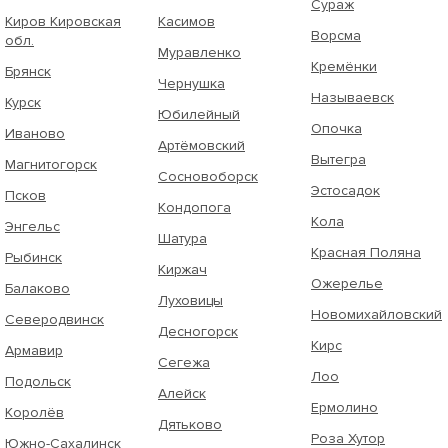
Сураж
Киров Кировская
Касимов
Ворсма
обл.
Муравленко
Кремёнки
Брянск
Чернушка
Называевск
Курск
Юбилейный
Опочка
Иваново
Артёмовский
Вытегра
Магнитогорск
Сосновоборск
Эстосадок
Псков
Кондопога
Кола
Энгельс
Шатура
Красная Поляна
Рыбинск
Киржач
Ожерелье
Балаково
Луховицы
Новомихайловский
Северодвинск
Десногорск
Кирс
Армавир
Сегежа
Лоо
Подольск
Алейск
Ермолино
Королёв
Дятьково
Роза Хутор
Южно-Сахалинск