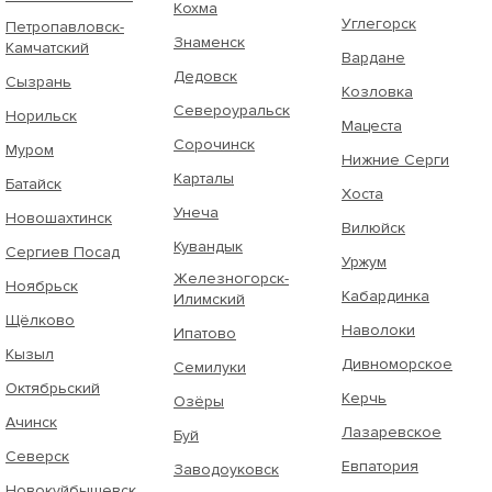
Кохма
Углегорск
Петропавловск-
Знаменск
Камчатский
Вардане
Дедовск
Сызрань
Козловка
Североуральск
Норильск
Мацеста
Сорочинск
Муром
Нижние Серги
Карталы
Батайск
Хоста
Унеча
Новошахтинск
Вилюйск
Кувандык
Сергиев Посад
Уржум
Железногорск-
Ноябрьск
Кабардинка
Илимский
Щёлково
Наволоки
Ипатово
Кызыл
Дивноморское
Семилуки
Октябрьский
Керчь
Озёры
Ачинск
Лазаревское
Буй
Северск
Евпатория
Заводоуковск
Новокуйбышевск