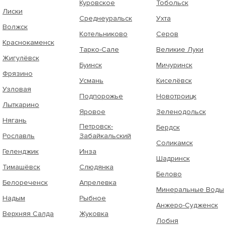
Куровское
Тобольск
Лиски
Среднеуральск
Ухта
Волжск
Котельниково
Серов
Краснокаменск
Тарко-Сале
Великие Луки
Жигулёвск
Буинск
Мичуринск
Фрязино
Усмань
Киселёвск
Узловая
Подпорожье
Новотроицк
Лыткарино
Яровое
Зеленодольск
Нягань
Петровск-
Бердск
Рославль
Забайкальский
Соликамск
Геленджик
Инза
Шадринск
Тимашёвск
Слюдянка
Белово
Белореченск
Апрелевка
Минеральные Воды
Надым
Рыбное
Анжеро-Судженск
Верхняя Салда
Жуковка
Лобня