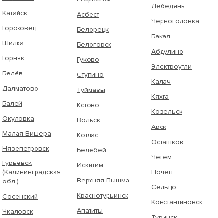
Лебедянь
Катайск
Асбест
Черноголовка
Гороховец
Белорецк
Бакал
Шилка
Белогорск
Абдулино
Горняк
Гуково
Электроугли
Белёв
Ступино
Калач
Далматово
Туймазы
Кяхта
Балей
Кстово
Козельск
Окуловка
Вольск
Арск
Малая Вишера
Котлас
Осташков
Нязепетровск
Белебей
Чегем
Гурьевск
Искитим
(Калининградская
Почеп
Верхняя Пышма
обл.)
Сельцо
Краснотурьинск
Сосенский
Константиновск
Апатиты
Чкаловск
Туринск