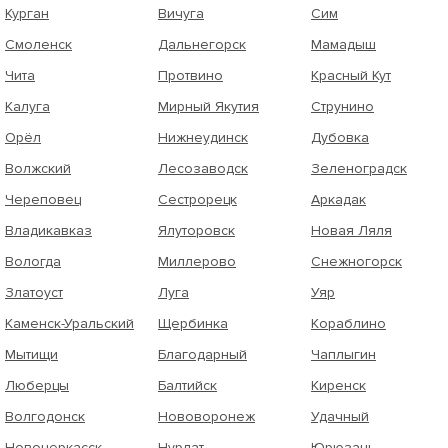
Курган
Вичуга
Сим
Смоленск
Дальнегорск
Мамадыш
Чита
Протвино
Красный Кут
Калуга
Мирный Якутия
Струнино
Орёл
Нижнеудинск
Дубовка
Волжский
Лесозаводск
Зеленоградск
Череповец
Сестрорецк
Аркадак
Владикавказ
Ялуторовск
Новая Ляля
Вологда
Миллерово
Снежногорск
Златоуст
Луга
Уяр
Каменск-Уральский
Щербинка
Кораблино
Мытищи
Благодарный
Чаплыгин
Люберцы
Балтийск
Киренск
Волгодонск
Нововоронеж
Удачный
Новочеркасск
Нурлат
Юрюзань