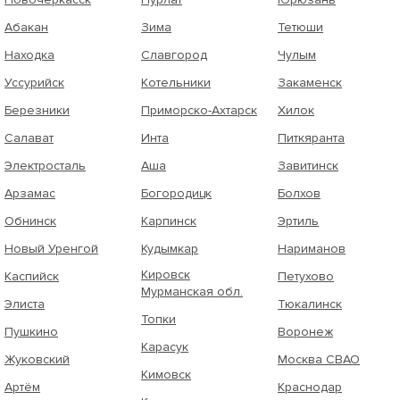
Абакан
Зима
Тетюши
Находка
Славгород
Чулым
Уссурийск
Котельники
Закаменск
Березники
Приморско-Ахтарск
Хилок
Салават
Инта
Питкяранта
Электросталь
Аша
Завитинск
Арзамас
Богородицк
Болхов
Обнинск
Карпинск
Эртиль
Новый Уренгой
Кудымкар
Нариманов
Кировск
Каспийск
Петухово
Мурманская обл.
Элиста
Тюкалинск
Топки
Пушкино
Воронеж
Карасук
Жуковский
Москва СВАО
Кимовск
Артём
Краснодар