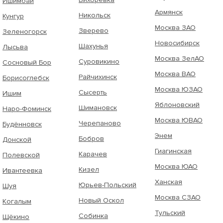
Ишимбай
Армянск
Никольск
Кунгур
Москва ЗАО
Зверево
Зеленогорск
Новосибирск
Шахунья
Лысьва
Москва ЗелАО
Суровикино
Сосновый Бор
Москва ВАО
Райчихинск
Борисоглебск
Москва ЮЗАО
Сысерть
Ишим
Яблоновский
Шимановск
Наро-Фоминск
Москва ЮВАО
Черепаново
Будённовск
Энем
Бобров
Донской
Гиагинская
Карачев
Полевской
Москва ЮАО
Кизел
Ивантеевка
Ханская
Юрьев-Польский
Шуя
Москва СЗАО
Новый Оскол
Когалым
Тульский
Собинка
Щёкино