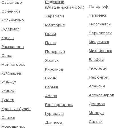
Радужный
Сафоново
Петергоф
(Владимирская обл.)
Осинники
Чапаевск
Харабали
Кольчугино
Георгиевск
Межгорье
Гудермес
Черногорск
Галич
Канаш
Минусинск
Пласт
Рассказово
Михайловск
Полярный
Сатка
Елабуга
Яранск
Мончегорск
Тихорецк
Кирсанов
Куйбышев
Нерюнгри
Бикин
Усть-Кут
Алексин
Барыш
Усинск
Александров
Абаза
Тутаев
Дмитров
Волгореченск
Красный Сулин
Мелеуз
Куртамыш
Саянск
Сальск
Данилов
Новодвинск