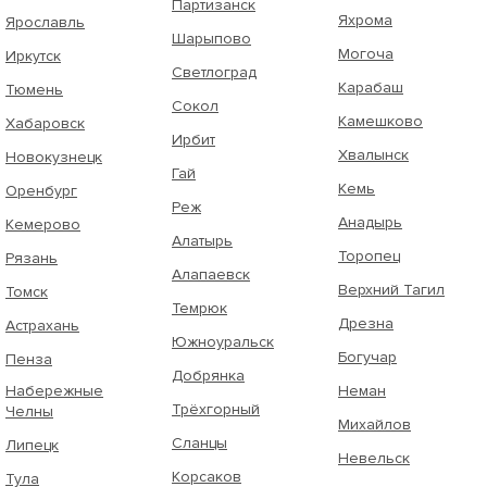
Партизанск
Яхрома
Ярославль
Шарыпово
Могоча
Иркутск
Светлоград
Карабаш
Тюмень
Сокол
Камешково
Хабаровск
Ирбит
Хвалынск
Новокузнецк
Гай
Кемь
Оренбург
Реж
Анадырь
Кемерово
Алатырь
Торопец
Рязань
Алапаевск
Верхний Тагил
Томск
Темрюк
Дрезна
Астрахань
Южноуральск
Богучар
Пенза
Добрянка
Набережные
Неман
Трёхгорный
Челны
Михайлов
Сланцы
Липецк
Невельск
Корсаков
Тула