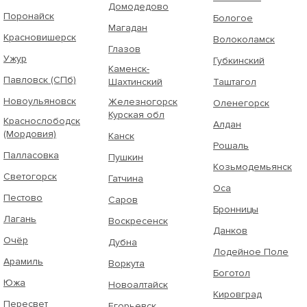
Домодедово
Поронайск
Бологое
Магадан
Красновишерск
Волоколамск
Глазов
Ужур
Губкинский
Каменск-
Павловск (СПб)
Шахтинский
Таштагол
Новоульяновск
Железногорск
Оленегорск
Курская обл
Краснослободск
Алдан
(Мордовия)
Канск
Рошаль
Палласовка
Пушкин
Козьмодемьянск
Светогорск
Гатчина
Оса
Пестово
Саров
Бронницы
Лагань
Воскресенск
Данков
Очёр
Дубна
Лодейное Поле
Арамиль
Воркута
Боготол
Южа
Новоалтайск
Кировград
Пересвет
Егорьевск