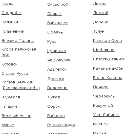
Тавда
Ливны
Сясьстрой
Сердобск
Лесной
Свирск
Валуйки
Донецк
Байкальск
Гулькевичи
Тулун
Обоянь
Вятские Поляны
Красное Село
Руза
Киров Калужская
Шебекино
Цивильск
обл.
Спасск-Дальний
Ак-Довурак
Котовск
Камень-на-Оби
Адыгейск
Старая Русса
Белая Калитва
Долинск
Ростов Великий
Печора
(Ярославская обл.)
Волосово
Чебаркуль
Шумерля
Жуков
Радужный
Гагарин
Сорск
Усть-Лабинск
Великий Устюг
Бабаево
Мценск
Маркс
Горнозаводск
Мыски