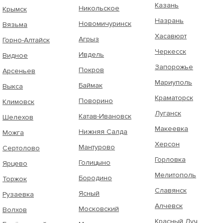
Казань
Никольское
Крымск
Назрань
Новомичуринск
Вязьма
Хасавюрт
Агрыз
Горно-Алтайск
Черкесск
Ивдель
Видное
Запорожье
Покров
Арсеньев
Мариуполь
Баймак
Выкса
Краматорск
Поворино
Климовск
Луганск
Катав-Ивановск
Шелехов
Макеевка
Нижняя Салда
Можга
Херсон
Мантурово
Сертолово
Горловка
Голицыно
Ярцево
Мелитополь
Бородино
Торжок
Славянск
Ясный
Рузаевка
Алчевск
Московский
Волхов
Красный Луч