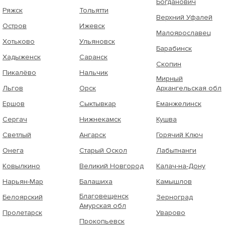
Богданович
Ряжск
Тольятти
Верхний Уфалей
Остров
Ижевск
Малоярославец
Хотьково
Ульяновск
Барабинск
Хадыженск
Саранск
Скопин
Пикалёво
Нальчик
Мирный
Льгов
Орск
Архангельская обл
Ершов
Сыктывкар
Еманжелинск
Сергач
Нижнекамск
Кушва
Светлый
Ангарск
Горячий Ключ
Онега
Старый Оскол
Лабытнанги
Ковылкино
Великий Новгород
Калач-на-Дону
Нарьян-Мар
Балашиха
Камышлов
Благовещенск
Белоярский
Зерноград
Амурская обл
Пролетарск
Уварово
Прокопьевск