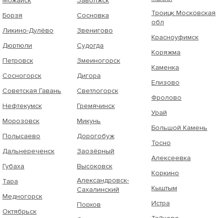
Можайск
Заволжск
Троицк Московская
Борзя
Сосновка
обл
Ликино-Дулёво
Звенигово
Красноуфимск
Дюртюли
Судогда
Коряжма
Петровск
Змеиногорск
Каменка
Сосногорск
Дигора
Елизово
Советская Гавань
Светлогорск
Фролово
Нефтекумск
Гремячинск
Урай
Морозовск
Микунь
Большой Камень
Полысаево
Дорогобуж
Тосно
Дальнереченск
Заозёрный
Алексеевка
Губаха
Высоковск
Коркино
Александровск-
Тара
Кыштым
Сахалинский
Медногорск
Истра
Порхов
Октябрьск