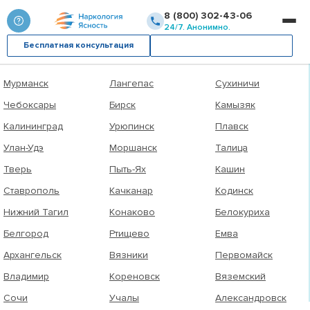
8 (800) 302-43-06
Выберите город
24/7. Анонимно.
Бесплатная консультация
Вызвать врача
Уфа
Пугачёв
Невель
Мурманск
Лангепас
Сухиничи
Чебоксары
Бирск
Камызяк
Калининград
Урюпинск
Плавск
Улан-Удэ
Моршанск
Талица
Тверь
Пыть-Ях
Кашин
Ставрополь
Качканар
Кодинск
Нижний Тагил
Конаково
Белокуриха
Белгород
Ртищево
Емва
Архангельск
Вязники
Первомайск
Владимир
Кореновск
Вяземский
Сочи
Учалы
Александровск