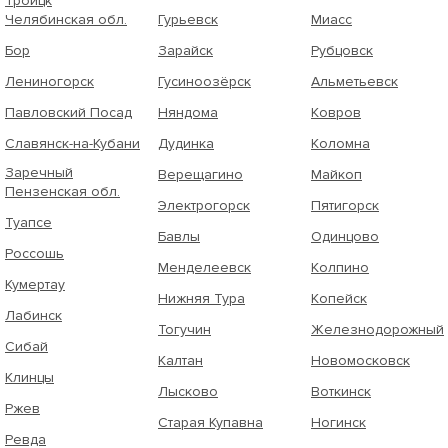
Троицк
Челябинская обл.
Гурьевск
Миасс
Бор
Зарайск
Рубцовск
Лениногорск
Гусиноозёрск
Альметьевск
Павловский Посад
Няндома
Ковров
Славянск-на-Кубани
Дудинка
Коломна
Заречный
Верещагино
Майкоп
Пензенская обл.
Электрогорск
Пятигорск
Туапсе
Бавлы
Одинцово
Россошь
Менделеевск
Колпино
Кумертау
Нижняя Тура
Копейск
Лабинск
Тогучин
Железнодорожный
Сибай
Калтан
Новомосковск
Клинцы
Лысково
Воткинск
Ржев
Старая Купавна
Ногинск
Ревда