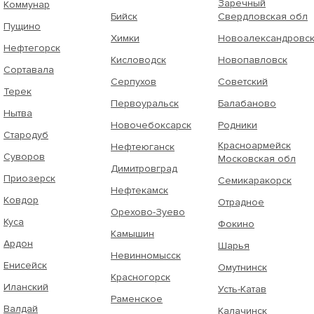
Заречный
Коммунар
Бийск
Свердловская обл
Пущино
Химки
Новоалександровс
Нефтегорск
Кисловодск
Новопавловск
Сортавала
Серпухов
Советский
Терек
Первоуральск
Балабаново
Нытва
Новочебоксарск
Родники
Стародуб
Красноармейск
Нефтеюганск
Суворов
Московская обл
Димитровград
Приозерск
Семикаракорск
Нефтекамск
Ковдор
Отрадное
Орехово-Зуево
Куса
Фокино
Камышин
Ардон
Шарья
Невинномысск
Енисейск
Омутнинск
Красногорск
Иланский
Усть-Катав
Раменское
Валдай
Калачинск