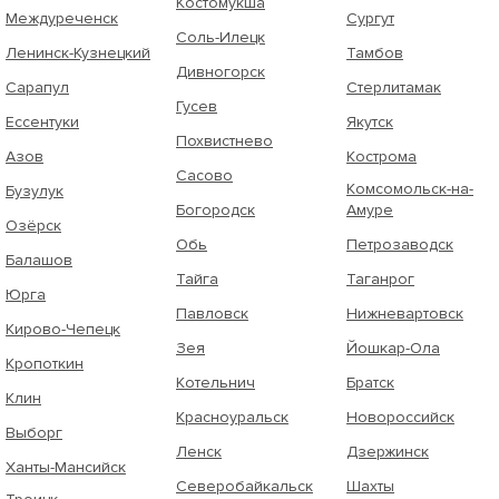
Костомукша
Междуреченск
Сургут
Соль-Илецк
Ленинск-Кузнецкий
Тамбов
Дивногорск
Сарапул
Стерлитамак
Гусев
Ессентуки
Якутск
Похвистнево
Азов
Кострома
Сасово
Комсомольск-на-
Бузулук
Богородск
Амуре
Озёрск
Обь
Петрозаводск
Балашов
Тайга
Таганрог
Юрга
Павловск
Нижневартовск
Кирово-Чепецк
Зея
Йошкар-Ола
Кропоткин
Котельнич
Братск
Клин
Красноуральск
Новороссийск
Выборг
Ленск
Дзержинск
Ханты-Мансийск
Северобайкальск
Шахты