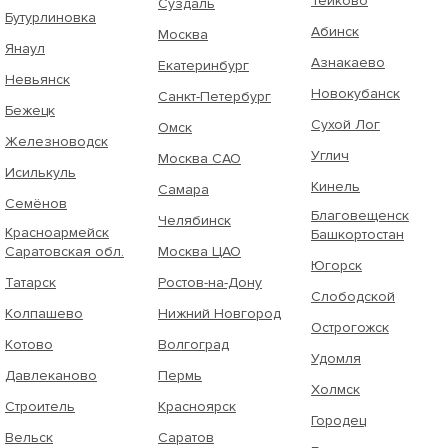
Тейково
Суздаль
Бутурлиновка
Абинск
Москва
Янаул
Азнакаево
Екатеринбург
Невьянск
Новокубанск
Санкт-Петербург
Бежецк
Сухой Лог
Омск
Железноводск
Углич
Москва САО
Исилькуль
Кинель
Самара
Семёнов
Благовещенск
Челябинск
Красноармейск
Башкортостан
Саратовская обл.
Москва ЦАО
Югорск
Татарск
Ростов-на-Дону
Слободской
Колпашево
Нижний Новгород
Острогожск
Котово
Волгоград
Удомля
Давлеканово
Пермь
Холмск
Строитель
Красноярск
Городец
Вельск
Саратов