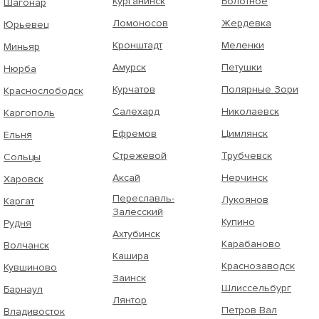
Курганинск
Болотное
Шагонар
Ломоносов
Жердевка
Юрьевец
Кронштадт
Меленки
Миньяр
Амурск
Петушки
Нюрба
Курчатов
Полярные Зори
Краснослободск
Салехард
Николаевск
Каргополь
Ефремов
Цимлянск
Ельня
Стрежевой
Трубчевск
Сольцы
Аксай
Нерчинск
Харовск
Переславль-
Лукоянов
Каргат
Залесский
Купино
Рудня
Ахтубинск
Карабаново
Волчанск
Кашира
Краснозаводск
Кувшиново
Заинск
Шлиссельбург
Барнаул
Лянтор
Петров Вал
Владивосток