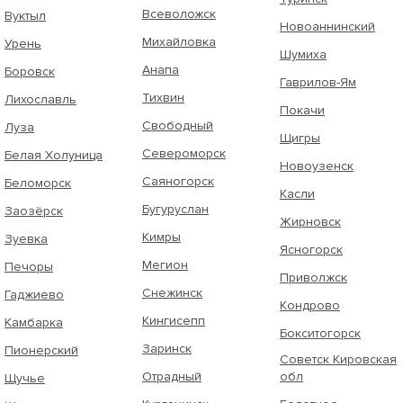
Всеволожск
Вуктыл
Новоаннинский
Михайловка
Урень
Шумиха
Анапа
Боровск
Гаврилов-Ям
Тихвин
Лихославль
Покачи
Свободный
Луза
Щигры
Североморск
Белая Холуница
Новоузенск
Саяногорск
Беломорск
Касли
Бугуруслан
Заозёрск
Жирновск
Кимры
Зуевка
Ясногорск
Мегион
Печоры
Приволжск
Снежинск
Гаджиево
Кондрово
Кингисепп
Камбарка
Бокситогорск
Заринск
Пионерский
Советск Кировская
Отрадный
обл
Щучье