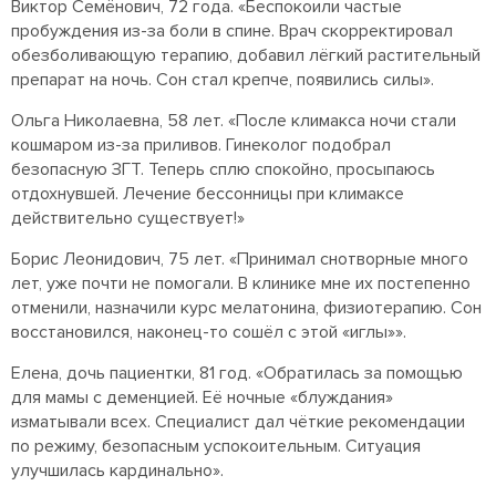
Виктор Семёнович, 72 года. «Беспокоили частые
пробуждения из-за боли в спине. Врач скорректировал
обезболивающую терапию, добавил лёгкий растительный
препарат на ночь. Сон стал крепче, появились силы».
Ольга Николаевна, 58 лет. «После климакса ночи стали
кошмаром из-за приливов. Гинеколог подобрал
безопасную ЗГТ. Теперь сплю спокойно, просыпаюсь
отдохнувшей. Лечение бессонницы при климаксе
действительно существует!»
Борис Леонидович, 75 лет. «Принимал снотворные много
лет, уже почти не помогали. В клинике мне их постепенно
отменили, назначили курс мелатонина, физиотерапию. Сон
восстановился, наконец-то сошёл с этой «иглы»».
Елена, дочь пациентки, 81 год. «Обратилась за помощью
для мамы с деменцией. Её ночные «блуждания»
изматывали всех. Специалист дал чёткие рекомендации
по режиму, безопасным успокоительным. Ситуация
улучшилась кардинально».