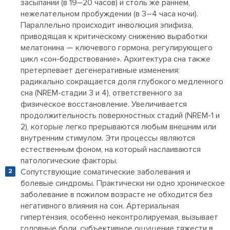
засыпании (в 19–20 часов) и столь же раннем,
нежелательном пробуждении (в 3–4 часа ночи).
Параллельно происходит инволюция эпифиза,
приводящая к критическому снижению выработки
мелатонина — ключевого гормона, регулирующего
цикл «сон-бодрствование». Архитектура сна также
претерпевает дегенеративные изменения:
радикально сокращается доля глубокого медленного
сна (NREM-стадии 3 и 4), ответственного за
физическое восстановление. Увеличивается
продолжительность поверхностных стадий (NREM-1 и
2), которые легко прерываются любым внешним или
внутренним стимулом. Эти процессы являются
естественным фоном, на который наслаиваются
патологические факторы.
Сопутствующие соматические заболевания и
болевые синдромы. Практически ни одно хроническое
заболевание в пожилом возрасте не обходится без
негативного влияния на сон. Артериальная
гипертензия, особенно неконтролируемая, вызывает
головные боли, субъективное ощущение тяжести в