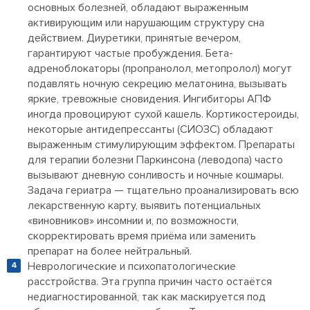
основных болезней, обладают выраженным
активирующим или нарушающим структуру сна
действием. Диуретики, принятые вечером,
гарантируют частые пробуждения. Бета-
адреноблокаторы (пропранолол, метопролол) могут
подавлять ночную секрецию мелатонина, вызывать
яркие, тревожные сновидения. Ингибиторы АПФ
иногда провоцируют сухой кашель. Кортикостероиды,
некоторые антидепрессанты (СИОЗС) обладают
выраженным стимулирующим эффектом. Препараты
для терапии болезни Паркинсона (леводопа) часто
вызывают дневную сонливость и ночные кошмары.
Задача гериатра — тщательно проанализировать всю
лекарственную карту, выявить потенциальных
«виновников» инсомнии и, по возможности,
скорректировать время приёма или заменить
препарат на более нейтральный.
Неврологические и психопатологические
расстройства. Эта группа причин часто остаётся
недиагностированной, так как маскируется под