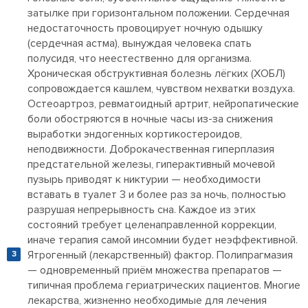
затылке при горизонтальном положении. Сердечная
недостаточность провоцирует ночную одышку
(сердечная астма), вынуждая человека спать
полусидя, что неестественно для организма.
Хроническая обструктивная болезнь лёгких (ХОБЛ)
сопровождается кашлем, чувством нехватки воздуха.
Остеоартроз, ревматоидный артрит, нейропатические
боли обостряются в ночные часы из-за снижения
выработки эндогенных кортикостероидов,
неподвижности. Доброкачественная гиперплазия
предстательной железы, гиперактивный мочевой
пузырь приводят к никтурии — необходимости
вставать в туалет 3 и более раз за ночь, полностью
разрушая непрерывность сна. Каждое из этих
состояний требует целенаправленной коррекции,
иначе терапия самой инсомнии будет неэффективной.
Ятрогенный (лекарственный) фактор. Полипрагмазия
— одновременный приём множества препаратов —
типичная проблема гериатрических пациентов. Многие
лекарства, жизненно необходимые для лечения