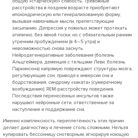
общую «старческую» слабость. Тревожные
расстройства в позднем возрасте приобретают
ипохондрическую или генерализованную форму,
вызывая навязчивые мысли, препятствующие
засыпанию. Депрессия у пожилых может протекать
атипично, без явной тоски, но с обязательным ранним
утренним пробуждением (в 4–5 утра) и
невозможностью снова заснуть.
Нейродегенеративные заболевания (болезнь
Альцгеймера, деменция с тельцами Леви, болезнь
Паркинсона) напрямую повреждают структуры мозга,
регулирующие сон, приводя к инверсии сна и
бодрствования, синдрому «заката» (сумеречному
возбуждению), REM-расстройству поведения.
Последствия перенесённых инсультов также
нарушают нейронные сети, ответственные за
наступление и поддержание сна.
Именно комплексность, переплетённость этих причин
делает диагностику и лечение столь сложными. Нельзя
купировать бессонницу снотворным, игнорируя ноющую