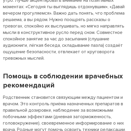
утро. Лучше акцентировать внимание на позитивных
моментах: «Сегодня ты выглядишь отдохнувшим», «Давай
вечером прогуляемся». Важно дать понять, что проблема
решаема, а вы рядом. Нужно поощрять рассказы о
тревогах, спокойно их выслушивать, но мягко направлять
мысли в конструктивное русло перед сном. Совместное
спокойное занятие за час до засыпания (слушание
аудиокниги, лёгкая беседа, складывание пазла) создаёт
ощущение безопасности, отвлекает от круговорота
тревожных мыслей.
Помощь в соблюдении врачебных
рекомендаций
Родственник становится связующим между пациентом и
врачом. Это контроль приёма назначенных препаратов в
правильной дозировке, наблюдение за возможными
побочными эффектами (дневная заторможенность,
головокружение), своевременное информирование о них
врача. Родные могут помочь освоить техники релаксации,