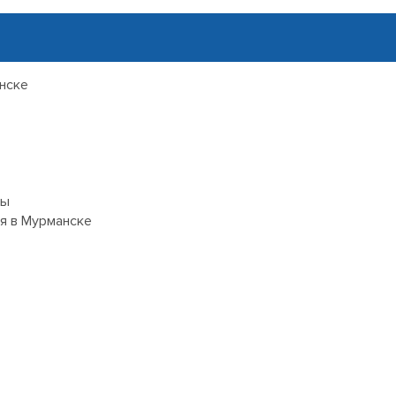
нске
ры
я в Мурманске