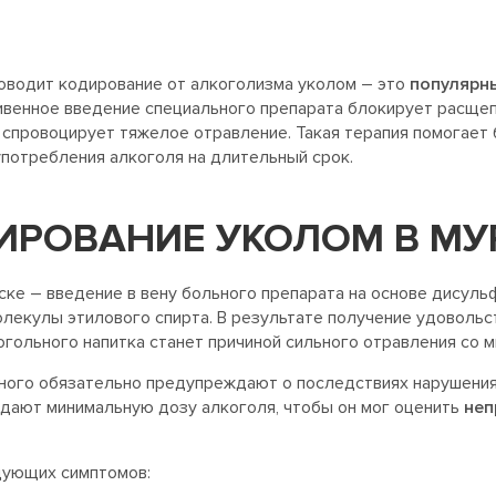
роводит кодирование от алкоголизма уколом – это
популярн
венное введение специального препарата блокирует расщеп
 спровоцирует тяжелое отравление. Такая терапия помогает
употребления алкоголя на длительный срок.
ДИРОВАНИЕ УКОЛОМ В М
ке – введение в вену больного препарата на основе дисул
екулы этилового спирта. В результате получение удовольст
гольного напитка станет причиной сильного отравления со 
ного обязательно предупреждают о последствиях нарушения
 дают минимальную дозу алкоголя, чтобы он мог оценить
неп
дующих симптомов: