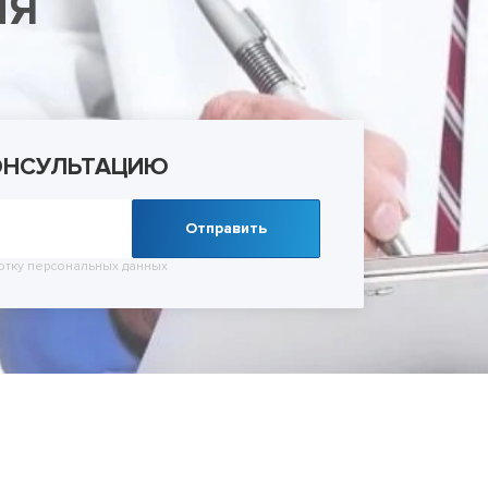
ИЯ
ельное лечение алкоголизма
Лечение зависимости от тропикамидов
Кодирование SIT
Лечение мании пр
 запоя
Методы лечения солевой зависимости
Кодирование Торпедо
Лечение невроза
 запоя в стационаре
Снятие ломки
Кодирование Вивитролом
Лечение ОКР (обс
УБОД
Кодировка от курения
расстройства)
Метод Шичко
Лечение панически
Снятие кодировки
Лечение паранойи
Лечение ПТСР
ОНСУЛЬТАЦИЮ
Лечение шизофре
Лечение социопат
Отправить
Лечение созависи
Лечение тревожног
отку
персональных данных
Психиатр на дом