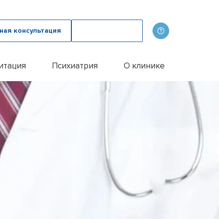
ная консультация
Вызвать врача
итация
Психиатрия
О клинике
олога
ов
Наши врачи
дому
зма с психологом
p
Фотогалерея
лом
и
итации алкоголиков
Лицензии и сертификаты
иванием ампулы
ицы
итация наркозависимых
Отзывы
цы у пожилых людей
Цены
цы у женщин
Контакты
м
ого расстройства
и
и
и
Эспераль
офобии
енко
и