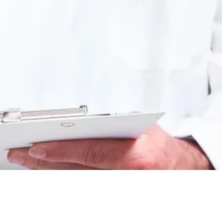
еследования
ессивно-компульсивного
х атак
нии
ии
мости
о расстройства