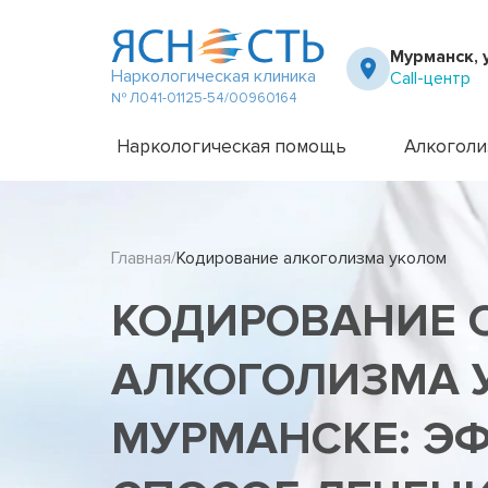
Мурманск, 
Наркологическая клиника
Call-центр
№ Л041-01125-54/00960164
Наркологическая помощь
Алкоголи
Частный вытрезвитель
Амбулато
Наркологическая клиника
Капельни
Главная
Кодирование алкоголизма уколом
Телефон доверия
Капельни
Терапевт на дом
Кодирова
КОДИРОВАНИЕ 
Кодирова
Лечение 
Лечение 
АЛКОГОЛИЗМА 
Лечение 
Лечение 
МУРМАНСКЕ: Э
Лечение 
Лечение 
Подростк