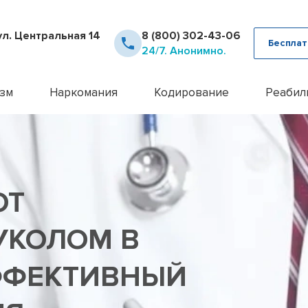
ул. Центральная 14
8 (800) 302-43-06
Бесплат
24/7. Анонимно.
зм
Наркомания
Кодирование
Реабил
рное лечение алкоголизма
Детоксикация наркозависимых
Кодирование Аквилонг
Консультация псих
12 шаг
ца от похмелья
Кодирование от наркомании
Кодирование алкоголизма на 
Лечение алкоголи
Day To
ца от запоя
Лечение героиновой зависимости
Кодирование алкоголизма уко
Лечение анорекси
Реабил
ние лазером
Лечение наркомании амбулаторно
Кодирование алкоголизма вш
Лечение бессонн
Реабил
ОТ
ние методом Рожнова
Лечение наркомании у подростков
Кодирование Двойной Блок
Лечение бессонни
алкоголизма
Лечение наркомании в стационаре
Кодирование гипнозом
Лечение бессонни
алкоголизма пожилых
Лечение спайсовой зависимости
Кодирование иглоукалывание
Лечение биполярн
УКОЛОМ В
алкоголизма в стационаре
Лечение табакокурения
Кодирование Налтрексоном
Лечение булимии
алкогольной интоксикации
Лечение токсикомании
Кодирование наркозависимост
Лечение деменци
ФФЕКТИВНЫЙ
пивного алкоголизма
Лечение зависимости от Гашиша
Кодирование от алкоголизма
Лечение депресси
женского алкоголизма
Лечение зависимости от Лирики
Кодирование от алкоголизма 
Лечение дисморф
овый алкоголизм
Лечение зависимости от Мефедрона
Кодирование по методу Довж
Лечение игромани