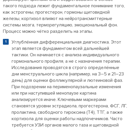
такого подхода лежит фундаментальное понимание того,
как эстрогены, прогестерон, гормоны щитовидной
железы, кортизол влияют на нейротрансмиттерные
системы мозга, терморегуляцию, эмоциональный фон.
Процесс можно чётко разделить на этапы.
Углублённая дифференциальная диагностика. Этот
этап является фундаментом всей дальнейшей
тактики. Он начинается с анализа индивидуального
гормонального профиля, а не с назначения терапии.
Исследования проводятся в строго определённые
дни менструального цикла (например, на 3–5 и 21–23
день) для оценки фолликулярной и лютеиновой фаз.
При подозрении на перименопаузальные изменения
или при наступившей менопаузе картина
анализируется иначе. Ключевыми маркерами
становятся уровни эстрадиола, прогестерона, ФСГ, ЛГ,
пролактина, свободного тироксина (Т4), ТТГ, а также
кортизола для оценки работы надпочечников. Часто
требуется УЗИ органов малого таза и щитовидной