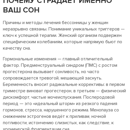
ПОЧЕМУ СТРАДАЕТ ИМЕННО
ВАШ СОН
Причины и методы лечения бессонницы у женщин
неразрывно связаны. Понимание уникальных триггеров —
ключ к успешной терапии. Женский организм подвержен
специфическим колебаниям, которые напрямую бьют по
качеству сна.
Гормональные изменения — главный отличительный
фактор. Предменструальный синдром (ПМС) с ростом
прогестерона вызывает сонливость, но часто
сопровождается тревогой, мешающей заснуть.
Беременность вносит радикальные коррективы: в первом
триместре виноват прогестерон, в третьем — физический
дискомфорт, частые мочеиспускания. Послеродовой
период — это «идеальный шторм» из резкого падения
гормонов, стресса, нарушенного режима. Менопауза со
снижением эстрогенов ведёт к приливам, ночной
потливости, истончению слизистых, как следствие, к
хронической фрагментации сна.