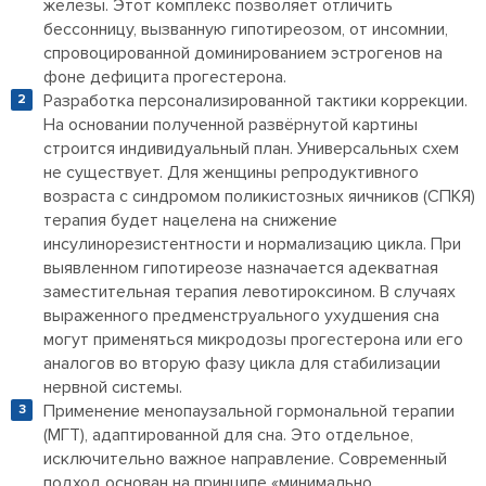
железы. Этот комплекс позволяет отличить
бессонницу, вызванную гипотиреозом, от инсомнии,
спровоцированной доминированием эстрогенов на
фоне дефицита прогестерона.
Разработка персонализированной тактики коррекции.
На основании полученной развёрнутой картины
строится индивидуальный план. Универсальных схем
не существует. Для женщины репродуктивного
возраста с синдромом поликистозных яичников (СПКЯ)
терапия будет нацелена на снижение
инсулинорезистентности и нормализацию цикла. При
выявленном гипотиреозе назначается адекватная
заместительная терапия левотироксином. В случаях
выраженного предменструального ухудшения сна
могут применяться микродозы прогестерона или его
аналогов во вторую фазу цикла для стабилизации
нервной системы.
Применение менопаузальной гормональной терапии
(МГТ), адаптированной для сна. Это отдельное,
исключительно важное направление. Современный
подход основан на принципе «минимально