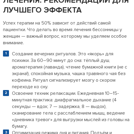
ЛЕЧЕНИЯ: РЕКОМЕНДАЦИИ ДЛЯ
ЛУЧШЕГО ЭФФЕКТА
Успех терапии на 50% зависит от действий самой
пациентки. Что делать во время лечения бессонницы у
женщин — важный вопрос, которому мы уделяем особое
внимание.
Создание вечерних ритуалов. Это «якорь» для
психики. За 60–90 минут до сна: тёплый душ,
ароматерапия (лаванда), чтение бумажной книги (не с
экрана!), спокойная музыка, чашка травяного чая без
кофеина. Ритуал сигнализирует мозгу о скором
переходе ко сну.
Освоение техник релаксации. Ежедневная 10–15-
минутная практика: диафрагмальное дыхание (4
секунды — вдох; 7 — задержка, 8 — выдох),
сканирование тела с расслаблением мышц, ведение
«дневника тревог» для выгрузки мыслей из головы на
бумагу.
Оптимизация режима дня и питания. Подъём и