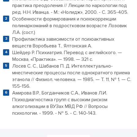
практика преодоления // Лекции по наркологии под
ред. Н.Н. Иванца. - М.: «Нолидж», 2000. - С. 365-405.
Особенности формирования и психокоррекции
полинаркоманий в подростковом возрасте Лозовик
Л.А. (сост.)
Профилактика зависимости от психоактивных
веществ Воробьева Т., Ялтонская А.
Шейдер Р. Психиатрия. Перевод с английского. —
Москва, «Практика». — 1998. — 321 с.
Лосев С. С., Шабанов П. Д. Интеллектуально-
мнестические процессы после однократного приема
этанола // Физиол. человека. — 1985. — Т. 11, № 1. — С.
155-156.
Амирова В.Р., Богданчиков С.А., Иванов Л.И.
Психодиагностика групп с высоким риском
алкоголизации в ВУЗах МВД РФ // Вопросы
психологии. - 1999. - № 5. - С. 140-143.