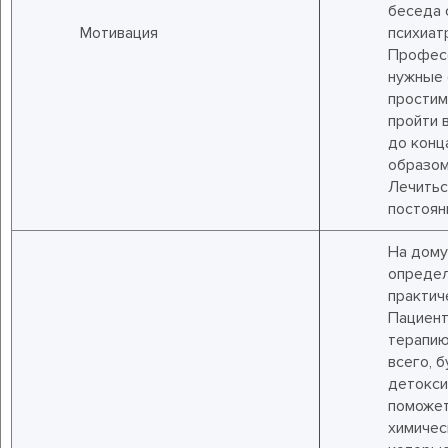
беседа 
Мотивация
психиат
Професс
нужные 
простим
пройти в
до конц
образом
Лечитьс
постоян
На дому
опреде
практич
Пациент
терапию
всего, 
детокси
поможет
химичес