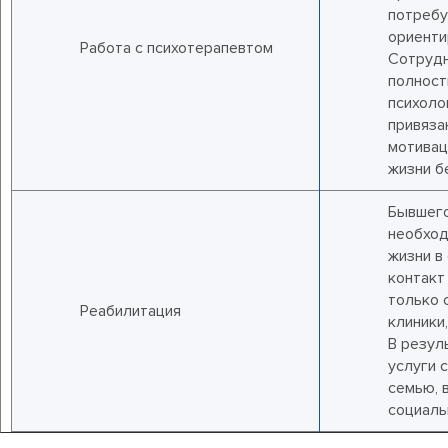
потребу
ориенти
Работа с психотерапевтом
Сотрудн
полност
психоло
привяза
мотивац
жизни б
Бывшего
необход
жизни в
контакт
только 
Реабилитация
клиники
В резул
услуги 
семью, 
социаль