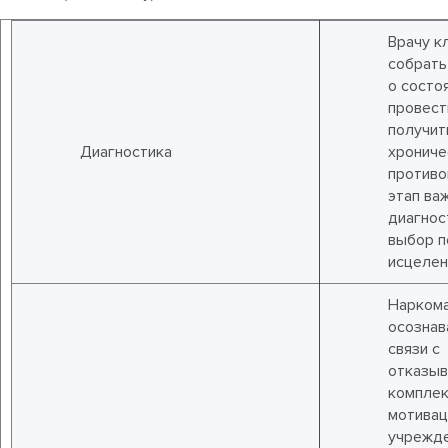
Врачу к
собрат
о состо
провест
получит
Диагностика
хрониче
противо
этап важ
диагнос
выбор 
исцелен
Наркома
осознав
связи с
отказыв
комплек
мотивац
учрежде