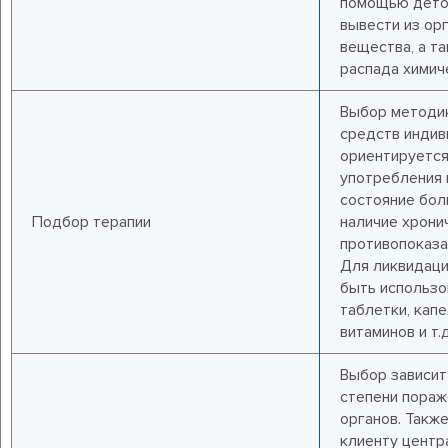
помощью дето
вывести из ор
вещества, а т
распада химич
Выбор методик
средств индив
ориентируется
употребления 
состояние бол
Подбор терапии
наличие хрони
противопоказан
Для ликвидаци
быть использо
таблетки, кап
витаминов и т.д
Выбор зависит 
степени пораж
органов. Также
клиенту центр