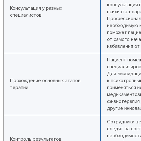
консультация 
Консультация у разных
психиатра-нар
специалистов
Профессионал
необходимую м
поможет пацие
от самого нача
избавления от
Пациент поме
специализиров
Для ликвидаци
Прохождение основных этапов
к психотропны
терапии
применяться н
медикаментозн
физиотерапия,
другие иннова
Сотрудники це
следят за сос
необходимост
Контроль результатов