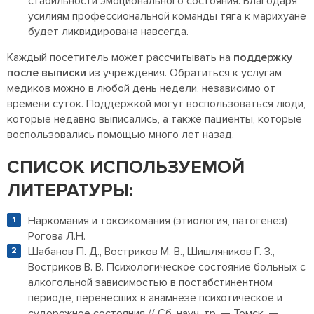
стабильности эмоционального состояния. Благодаря
усилиям профессиональной команды тяга к марихуане
будет ликвидирована навсегда.
Каждый посетитель может рассчитывать на
поддержку
после выписки
из учреждения. Обратиться к услугам
медиков можно в любой день недели, независимо от
времени суток. Поддержкой могут воспользоваться люди,
которые недавно выписались, а также пациенты, которые
воспользовались помощью много лет назад.
СПИСОК ИСПОЛЬЗУЕМОЙ
ЛИТЕРАТУРЫ:
Наркомания и токсикомания (этиология, патогенез)
Рогова Л.Н.
Шабанов П. Д., Востриков М. В., Шишляников Г. З.,
Востриков В. В. Психологическое состояние больных с
алкогольной зависимостью в постабстинентном
периоде, перенесших в анамнезе психотическое и
судорожное состояния // Сб. науч. тр. — Томск. —